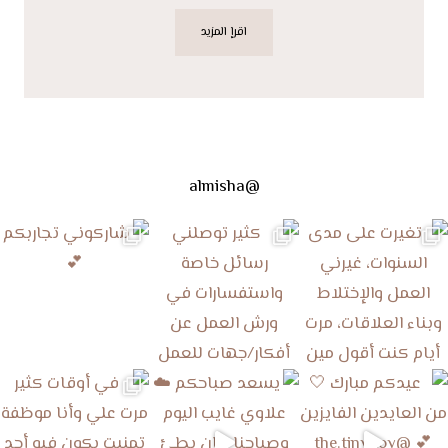
اقرإ المزيد
@almisha
ي رسائل خاصة واست
شاركوني تجاربكم 💕
في أوقات كثير مرت علي وأنا م