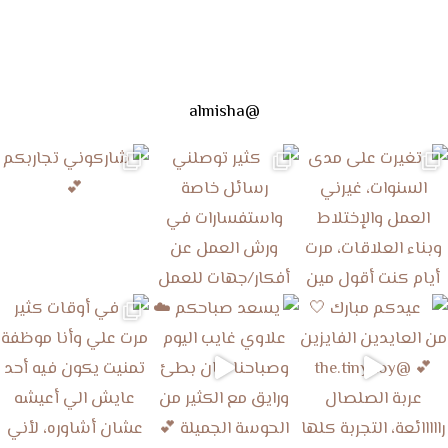
@almisha
ي رسائل خاصة واست
شاركوني تجاربكم 💕
في أوقات كثير مرت علي وأنا م